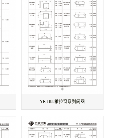
YR-H88推拉窗系列简图