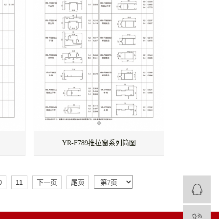
YR-F789推拉窗系列简图
0
11
下一页
尾页
0