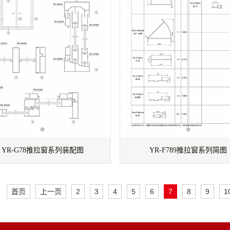
YR-G78推拉窗系列装配图
YR-F789推拉窗系列简图
首页
上一页
2
3
4
5
6
7
8
9
1