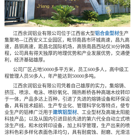
江西余润铝业有限公司位于江西省大型
铝合金型材
生产
集聚地---江西安义工业园区，毗邻南昌市环城高速，昌九高
速，昌铜高速，距昌北国际机场，高铁南昌西站仅30分钟路
程，公司具有得天独厚的地理优势和产业发展优势，交通便
利，经济基础雄厚。
公司厂区占地50000多平方米，员工600多人，高中级工
程管理人员50多人，年产能达到50000多吨。
江西余润铝业有限公司凭着自己雄厚的实力，集熔铸、
挤压、喷涂、电泳、喷砂氧化、隔热断桥各种高端木纹转印
于一体，产品多达上百种，引进了先进的熔铸设备和环保设
备，具有技术超前、生产专业化、管理科学化等特点，使专
业生产的铝棒广泛用于
建筑铝型材
、工业型材及高端太阳能
科技产品；以及从国内引进目前先进的第六代全自动立式喷
涂生产线，和木纹转印设备，加上科学管理，生产出来的喷
涂料色彩多样化表面色泽均匀，具有耐腐蚀、耐磨、光滑洁